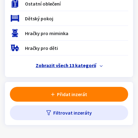
Ostatní oblečení
Klíčové slovo:
Neuvedeno
Km
Lokalita:
Neuvedeno
Dětský pokoj
Hračky pro miminka
Celá ČR
Hlavní město Praha
Hračky pro děti
Ráno
Večer
Jihočeský kraj
Zobrazit všech 13 kategorií
E-mail
Jihomoravský kraj
Zobrazit všechny regiony
Přidat inzerát
Souhlasím s personalizací nabídek, zasíláním
Stáří inzerátu
marketingových materiálů a upozornění.
Filtrovat inzeráty