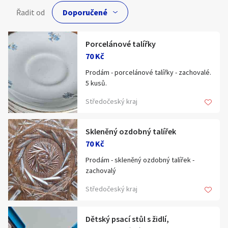
Hledat v textu
Řadit od
Porcelánové talířky
70 Kč
Nabídka/poptávka
Prodám - porcelánové talířky - zachovalé.
5 kusů.
Středočeský kraj
Skleněný ozdobný talířek
70 Kč
Prodám - skleněný ozdobný talířek -
zachovalý
Středočeský kraj
Dětský psací stůl s židlí,