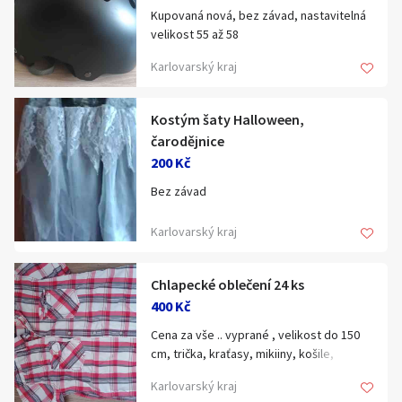
Kupovaná nová, bez závad, nastavitelná
K odběru v Praze nebo mohu zaslat
velikost 55 až 58
kurýrem.
Karlovarský kraj
Kostým šaty Halloween,
čarodějnice
200 Kč
Bez závad
Karlovarský kraj
Chlapecké oblečení 24 ks
400 Kč
Cena za vše .. vyprané , velikost do 150
cm, trička, kraťasy, mikiiny, košile,
pyžama, plavky
Karlovarský kraj