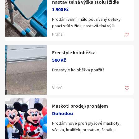
nastavitelná výška stolu i židle
1 500 Kč
Prodám velmi málo používaný dětský
psací stůl s židlí, nastavitelná výška stolu
i židle.
Praha
Zásuvka na psací potřeby, sklon desky
až 40°, nosnost stolu 75 kg, nosnost židle
Freestyle koloběžka
100 kg, materiály MDF, ocel, plast
500 Kč
Freestyle koloběžka použitá
Výškově nastavitelný stůl i židle
Stolová deska lze naklápět v rozmezí 0–
40°
Veleň
Bezpečnostní prvky bránící poranění
dítěte
Zásuvka s organizérem
Maskoti prodej/pronájem
Háček pro pověšení aktovky
Dohodou
Rozměry: 664 × 474 × 540 ~ 760 mm
Prodám nové profi plyšové maskoty,
Velikost pracovní plochy: 664 × 474 × 15
včelka, králíček, prasátko, žabák, kůň,
mm
opice, myšák, myška, drak, Tlapková
Rozsah výšky stolu: 540–760 mm