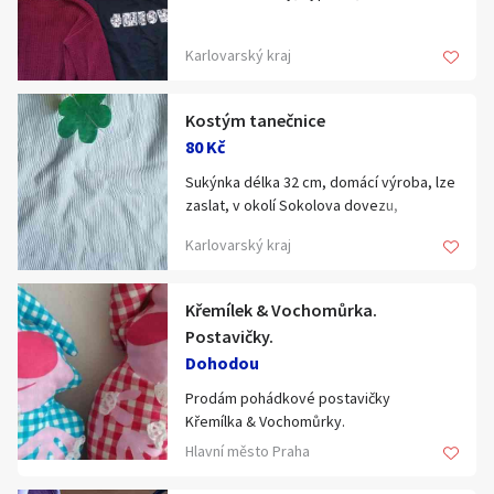
Karlovarský kraj
Kostým tanečnice
80 Kč
Sukýnka délka 32 cm, domácí výroba, lze
zaslat, v okolí Sokolova dovezu,
koukněte na mé další inzeráty, díky
Karlovarský kraj
Křemílek & Vochomůrka.
Postavičky.
Dohodou
Prodám pohádkové postavičky
Křemílka & Vochomůrky.
Hezký dárek pro děti.
Hlavní město Praha
Nové ručně šité.