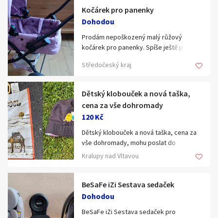
Cenu nabídněte - rozumně - nepište mi
Kočárek pro panenky
dotazy typu kolik chcete !
Dohodou
Prodám nepoškozený malý růžový
Navrhněte pro Vás akceptovatelnou
kočárek pro panenky. Spíše ještě pro
cenu, pokud bude zajímavá domluvíme
menší dítě, příp. mohu změřit rozměry.
se.
Středočeský kraj
Dětský klobouček a nová taška,
cena za vše dohromady
120 Kč
Dětský klobouček a nová taška, cena za
vše dohromady, mohu poslat do
Balíkovny nebo Alzaboxu za +80Kč,
Kralupy nad Vltavou
Kralupy.
BeSaFe iZi Sestava sedaček
Dohodou
BeSaFe iZi Sestava sedaček pro