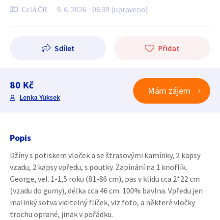
Celá ČR
9. 6. 2026 - 06:39
(upraveno)
Sdílet
Přidat
80 Kč
Mám zájem
Lenka Yüksek
Popis
Džíny s potiskem vloček a se štrasovými kamínky, 2 kapsy
vzadu, 2 kapsy vpředu, s poutky. Zapínání na 1 knoflík.
George, vel. 1-1,5 roku (81-86 cm), pas v klidu cca 2*22 cm
(vzadu do gumy), délka cca 46 cm. 100% bavlna. Vpředu jen
malinký sotva viditelný flíček, viz foto, a některé vločky
trochu oprané, jinak v pořádku.