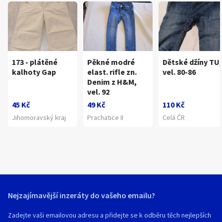
173 - plátěné
Pěkné modré
Dětské džíny TU,
kalhoty Gap
elast. rifle zn.
vel. 80-86
Denim z H&M,
vel. 92
45 Kč
49 Kč
110 Kč
Jihomoravský kraj
Prachatice II
Celá ČR
Nejzajímavější inzeráty do vašeho emailu?
Zadejte vaši emailovou adresu a přidejte se k odběru těch nejlepších