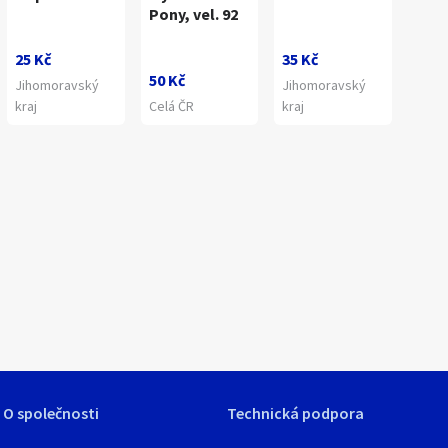
Pony, vel. 92
25 Kč
35 Kč
50 Kč
Jihomoravský
Jihomoravský
kraj
Celá ČR
kraj
1
/
2
O společnosti
Technická podpora