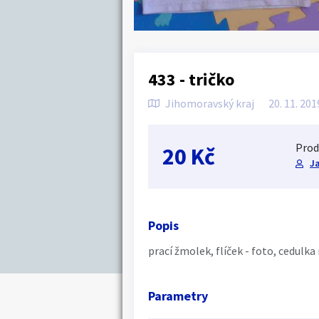
433 - tričko
Jihomoravský kraj
20. 11. 201
Prod
20 Kč
J
Popis
prací žmolek, flíček - foto, cedulk
Parametry