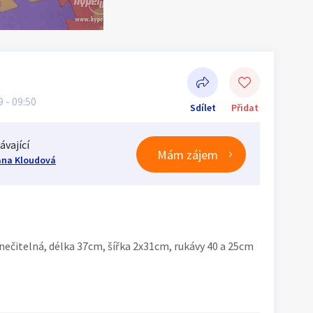
9 - 09:50
Sdílet
Přidat
ávající
Mám zájem
ana Kloudová
Sdílet na Facebooku
a nečitelná, délka 37cm, šířka 2x31cm, rukávy 40 a 25cm