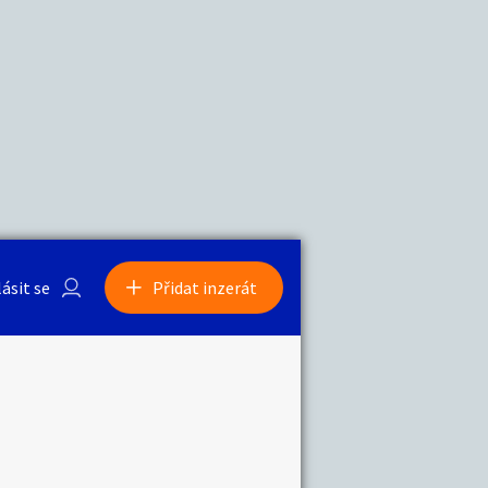
a
Zvířata
0
/
2000
Nahlásit
0
/
1000
lásit se
Přidat inzerát
obby
Sběratelství
ní
Ostatní