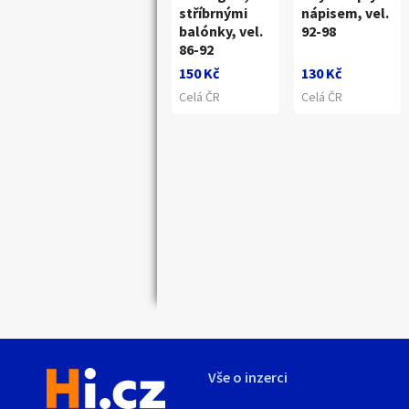
stříbrnými
nápisem, vel.
balónky, vel.
92-98
86-92
150 Kč
130 Kč
Celá ČR
Celá ČR
Náhledy
Vše o inzerci