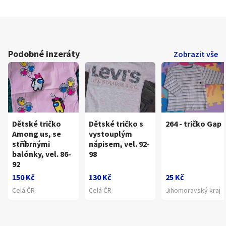
Podobné inzeráty
Zobrazit vše
Dětské tričko
Dětské tričko s
264 - tričko Gap
Among us, se
vystouplým
stříbrnými
nápisem, vel. 92-
balónky, vel. 86-
98
92
150 Kč
130 Kč
25 Kč
Celá ČR
Celá ČR
Jihomoravský kraj