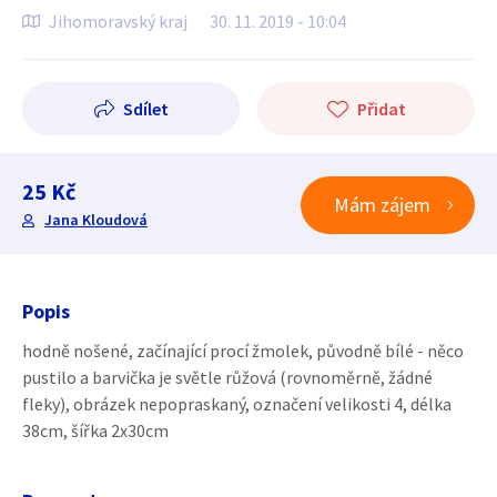
Jihomoravský kraj
30. 11. 2019 - 10:04
Sdílet
Přidat
25 Kč
Mám zájem
Jana Kloudová
Popis
hodně nošené, začínající procí žmolek, původně bílé - něco
pustilo a barvička je světle růžová (rovnoměrně, žádné
fleky), obrázek nepopraskaný, označení velikosti 4, délka
38cm, šířka 2x30cm