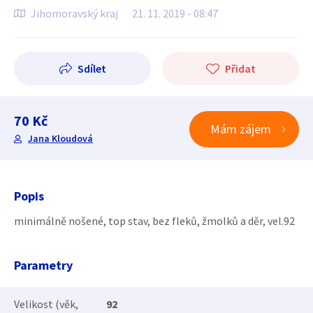
Jihomoravský kraj
21. 11. 2019 - 08:47
Sdílet
Přidat
70 Kč
Mám zájem
Jana Kloudová
Popis
minimálně nošené, top stav, bez fleků, žmolků a děr, vel.92
Parametry
Velikost (věk,
92