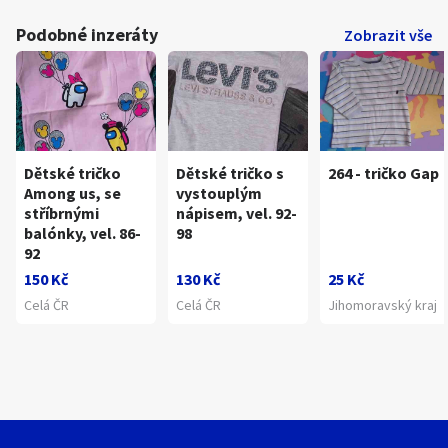
Podobné inzeráty
Zobrazit vše
Dětské tričko
Dětské tričko s
264 - tričko Gap
Among us, se
vystouplým
stříbrnými
nápisem, vel. 92-
balónky, vel. 86-
98
92
150 Kč
130 Kč
25 Kč
Celá ČR
Celá ČR
Jihomoravský kraj