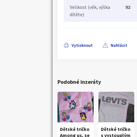
Velikost (věk, výška
92
dítěte)
Vytisknout
Nahlásit
Podobné inzeráty
Dětské tričko
Dětské tričko
Among us, se
s vystouplým