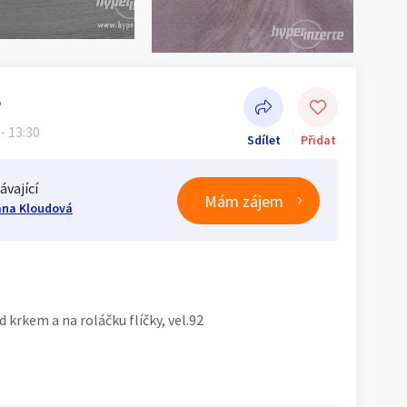
o
 - 13:30
Sdílet
Přidat
ávající
Mám zájem
ana Kloudová
Sdílet na Facebooku
 krkem a na roláčku flíčky, vel.92