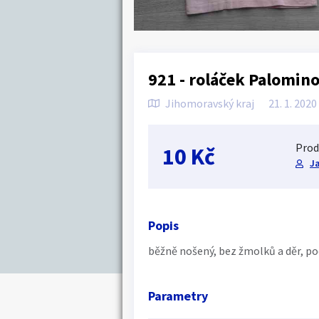
921 - roláček Palomin
Jihomoravský kraj
21. 1. 2020
Prod
10 Kč
J
Popis
běžně nošený, bez žmolků a děr, pod
Parametry