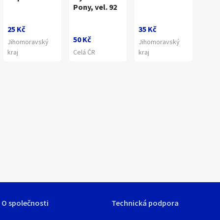
Pony, vel. 92
25 Kč
35 Kč
50 Kč
Jihomoravský
Jihomoravský
kraj
Celá ČR
kraj
1
/
2
O společnosti
Technická podpora