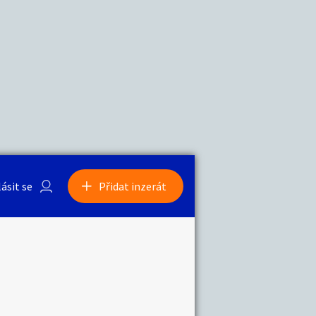
a
Zvířata
0
/
2000
Nahlásit
0
/
1000
lásit se
Přidat inzerát
obby
Sběratelství
ní
Ostatní