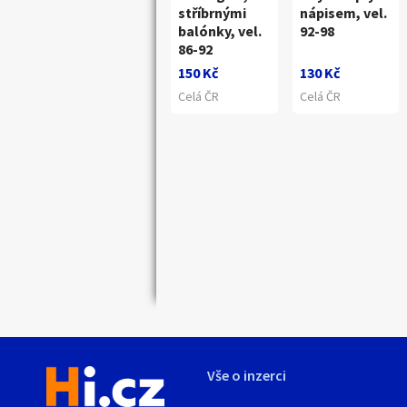
stříbrnými
nápisem, vel.
balónky, vel.
92-98
86-92
150 Kč
130 Kč
Celá ČR
Celá ČR
Náhledy
Vše o inzerci