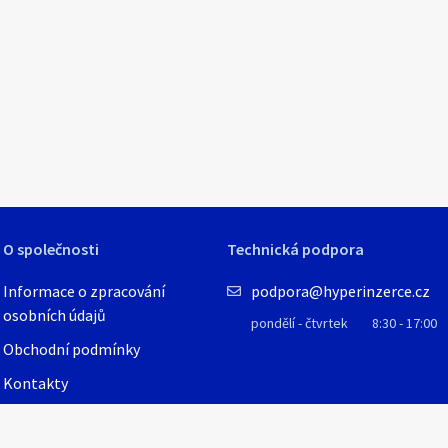
1
/
3
O společnosti
Technická podpora
Informace o zpracování
podpora@hyperinzerce.cz
osobních údajů
pondělí - čtvrtek
8:30 - 17:00
Obchodní podmínky
Kontakty