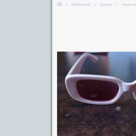
Dětské zboží
Ostatní
Ostatní d