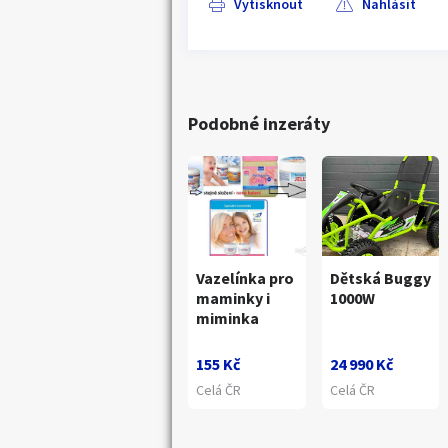
Vytisknout
Nahlásit
Podobné inzeráty
Vazelínka pro
Dětská Buggy
maminky i
1000W
miminka
155 Kč
24 990 Kč
Celá ČR
Celá ČR