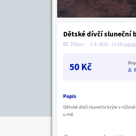
Dětské dívčí sluneční 
Žižkov
3. 8. 2026 - 11:10
(upra
Pro
50 Kč
Popis
Dětské dívčí sluneční brýle v růžo
u mě.