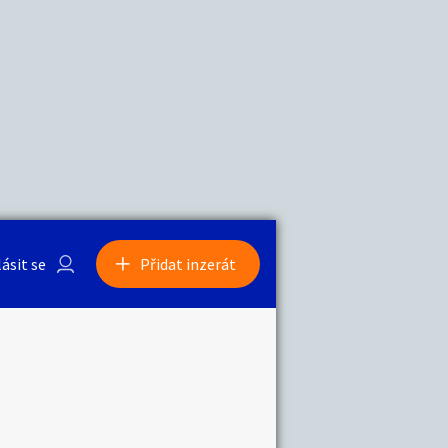
a
Zvířata
0
/
2000
Nahlásit
0
/
1000
lásit se
Přidat inzerát
obby
Sběratelství
ní
Ostatní