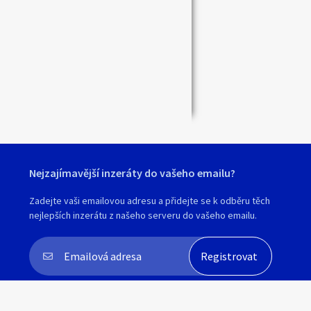
Zavřít
Nejzajímavější inzeráty do vašeho emailu?
Zadejte vaši emailovou adresu a přidejte se k odběru těch
nejlepších inzerátu z našeho serveru do vašeho emailu.
Souhlasím s
personalizací nabídek, zasíláním