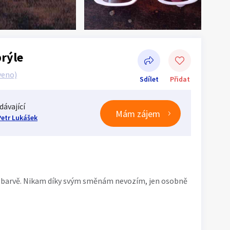
brýle
veno)
Sdílet
Přidat
dávající
Mám zájem
Petr Lukášek
Sdílet na Facebooku
vé barvě. Nikam díky svým směnám nevozím, jen osobně