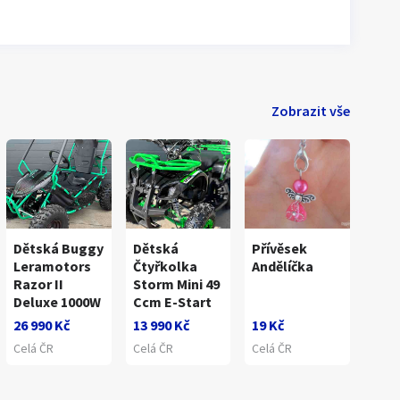
Zobrazit vše
Dětská Buggy
Dětská
Přívěsek
Leramotors
Čtyřkolka
Andělíčka
Razor II
Storm Mini 49
Deluxe 1000W
Ccm E-Start
26 990 Kč
13 990 Kč
19 Kč
Celá ČR
Celá ČR
Celá ČR