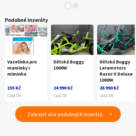
Podobné inzeráty
Vazelínka pro
Dětská Buggy
Dětská Buggy
maminky i
1000W
Leramotors
miminka
Razor II Deluxe
1000W
155 Kč
24 990 Kč
26 990 Kč
Celá ČR
Celá ČR
Celá ČR
Zobrazit více podobných inzerátů