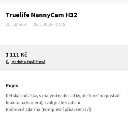
Truelife NannyCam H32
Liberec
26. 1. 2026 - 12:18
1 111 Kč
Markéta Pavlištová
Popis
Dětská chůvička, s malými nedostatky, ale funkční (postačí
lepidlo na kameru), zvuk je ale kvalitní
Poštovné zdarma (kompletní příslušenství)