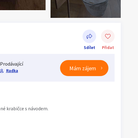
á
Sdílet
Přidat
Prodávající
Mám zájem
Radka
Sdílet na Facebooku
ené krabičce s návodem.