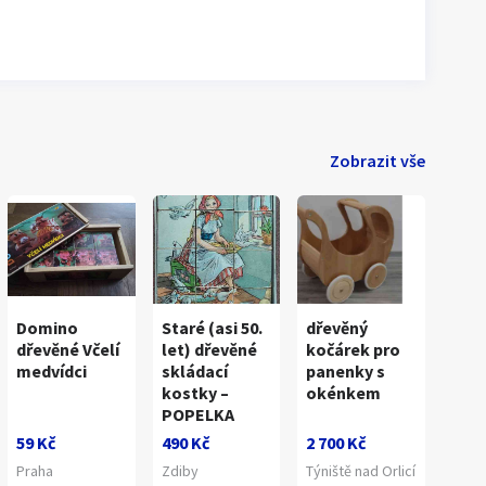
Zobrazit vše
Domino
Staré (asi 50.
dřevěný
dřevěné Včelí
let) dřevěné
kočárek pro
medvídci
skládací
panenky s
kostky –
okénkem
POPELKA
59 Kč
490 Kč
2 700 Kč
Praha
Zdiby
Týniště nad Orlicí