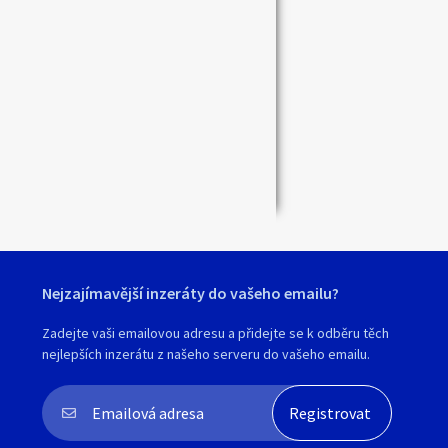
Zavřít
Nejzajímavější inzeráty do vašeho emailu?
Zadejte vaši emailovou adresu a přidejte se k odběru těch
nejlepších inzerátu z našeho serveru do vašeho emailu.