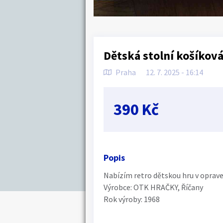
Dětská stolní košíkov
Praha
12. 7. 2025 - 16:14
390 Kč
Popis
Nabízím retro dětskou hru v oprav
Výrobce: OTK HRAČKY, Říčany
Rok výroby: 1968