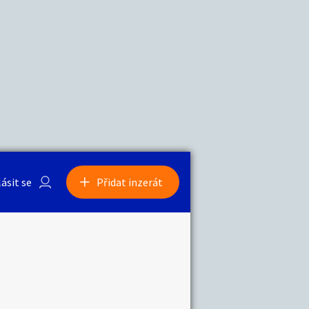
a
Zvířata
0
/
2000
Nahlásit
0
/
1000
lásit se
Přidat inzerát
obby
Sběratelství
ní
Ostatní