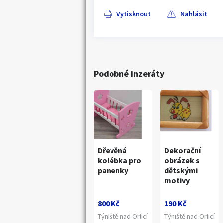
Vytisknout
Nahlásit
Podobné inzeráty
Dřevěná
Dekorační
kolébka pro
obrázek s
panenky
dětskými
motivy
800 Kč
190 Kč
Týniště nad Orlicí
Týniště nad Orlicí