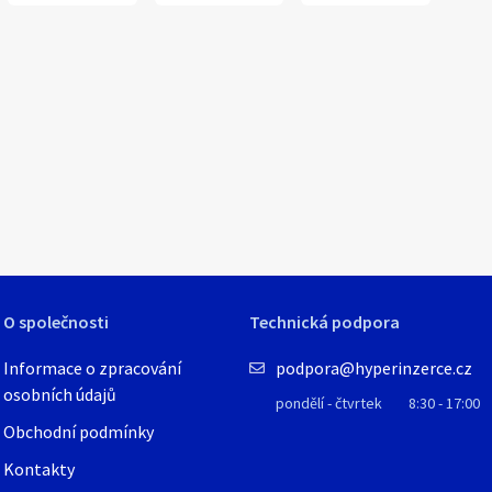
1
/
9
O společnosti
Technická podpora
Informace o zpracování
podpora@hyperinzerce.cz
osobních údajů
pondělí - čtvrtek
8:30 - 17:00
Obchodní podmínky
Kontakty