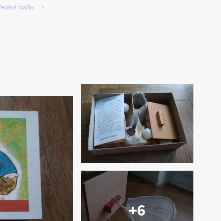
řevěné hračky
+6