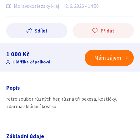
Moravskoslezský kraj
2. 6. 2026 - 14:58
Sdílet
Přidat
1 000 Kč
Mám zájem
Oldřiška Zápalková
Popis
retro soubor různých her, různá tři pexesa, kostičky,
zdarma skládací kostku
Základní údaje