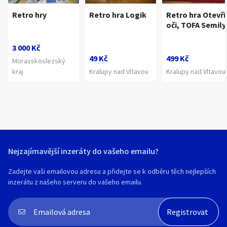
Retro hry
Retro hra Logik
Retro hra Otevři
oči, TOFA Semily
3 000 Kč
49 Kč
499 Kč
Moravskoslezský
kraj
Kralupy nad Vltavou
Kralupy nad Vltavou
Nejzajímavější inzeráty do vašeho emailu?
Zadejte vaši emailovou adresu a přidejte se k odběru těch nejlepších
inzerátu z našeho serveru do vašeho emailu.