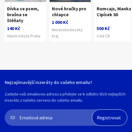
Dívka se psem,
Nové hračky pro
Rumcajs, Manka
brašna se
chlapce
Cipísek 3D
štěňaty
1 000 Kč
140 Kč
500 Kč
Moravskoslezský
Hlavní město Praha
kraj
Celá ČR
Nejzajímavější inzeráty do vašeho emailu?
Zadejte vaši emailovou adresu a přidejte se k odběru těch nejlepších
inzerátu z našeho serveru do vašeho emailu.