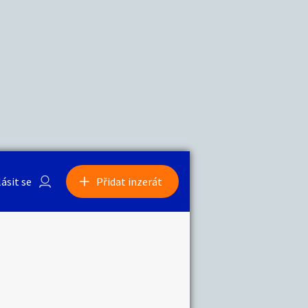
a
Zvířata
0
/
2000
Nahlásit
0
/
1000
lásit se
Přidat inzerát
obby
Sběratelství
ní
Ostatní