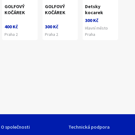
GOLFOVÝ
GOLFOVÝ
Detsky
KOČÁREK
KOČÁREK
kocarek
1
/
4
300 Kč
400 Kč
300 Kč
Hlavní město
Praha 2
Praha 2
Praha
O společnosti
Technická podpora