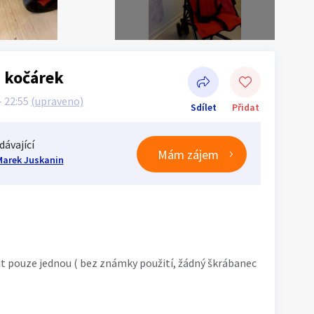
ý kočárek
- 22:55
(upraveno)
Sdílet
Přidat
dávající
Mám zájem
Marek Juskanin
Sdílet na Facebooku
žit pouze jednou ( bez známky použití, žádný škrábanec