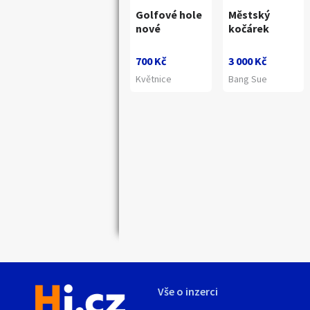
Golfové hole
Městský
nové
kočárek
Náhledy
700 Kč
3 000 Kč
Květnice
Bang Sue
Vše o inzerci