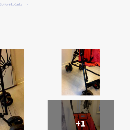
Golfové kočárky
+1