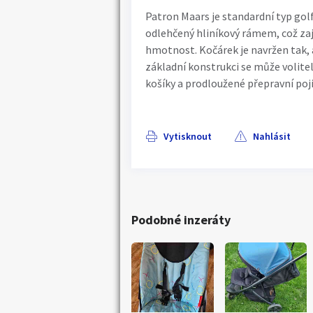
Patron Maars je standardní typ golf
odlehčený hliníkový rámem, což zaji
hmotnost. Kočárek je navržen tak,
základní konstrukci se může voliteln
košíky a prodloužené přepravní poji
Vytisknout
Nahlásit
Podobné inzeráty