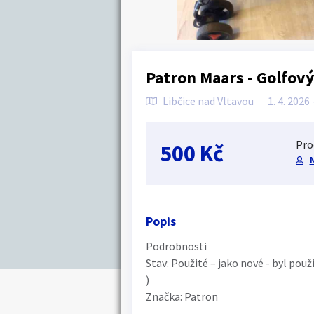
Patron Maars - Golfov
Libčice nad Vltavou
1. 4. 2026 
Pro
500 Kč
Popis
Podrobnosti
Stav: Použité – jako nové - byl pou
)
Značka: Patron