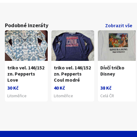
Podobné inzeráty
Zobrazit vše
triko vel. 146/152
triko vel. 146/152
Dívčí tričko
zn. Pepperts
zn. Pepperts
Disney
Love
Coul modré
30 Kč
40 Kč
38 Kč
Litoměřice
Litoměřice
Celá ČR