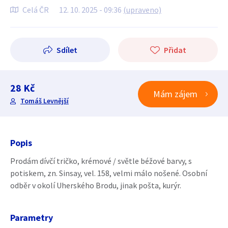
Celá ČR
12. 10. 2025 - 09:36
(upraveno)
Sdílet
Přidat
28 Kč
Mám zájem
Tomáš Levnější
Popis
Prodám dívčí tričko, krémové / světle béžové barvy, s
potiskem, zn. Sinsay, vel. 158, velmi málo nošené. Osobní
odběr v okolí Uherského Brodu, jinak pošta, kurýr.
Parametry