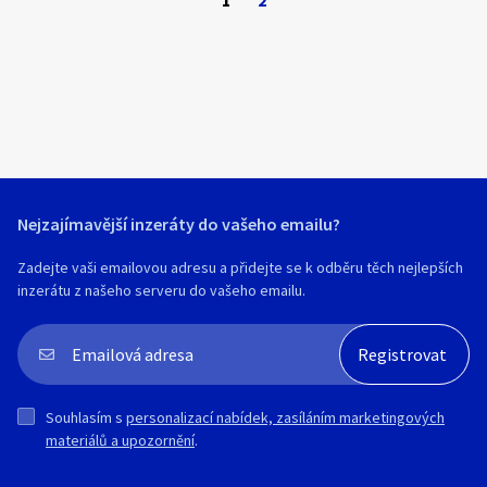
1
2
Hledat v textu
Nabídka/poptávka
Nejzajímavější inzeráty do vašeho emailu?
Zadejte vaši emailovou adresu a přidejte se k odběru těch nejlepších
inzerátu z našeho serveru do vašeho emailu.
Velikost (věk, výška dítěte)
50
Souhlasím s
personalizací nabídek, zasíláním marketingových
56
materiálů a upozornění
.
62