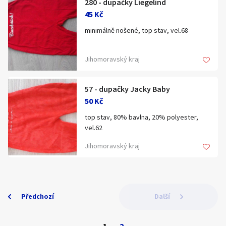
280 - dupačky Liegelind
Klíčové slovo:
Neuvedeno
Km
45 Kč
Lokalita:
Neuvedeno
minimálně nošené, top stav, vel.68
Jihomoravský kraj
Celá ČR
Hlavní město Praha
Ráno
Večer
57 - dupačky Jacky Baby
Jihočeský kraj
50 Kč
E-mail
Jihomoravský kraj
top stav, 80% bavlna, 20% polyester,
vel.62
Zobrazit všechny regiony
Jihomoravský kraj
Souhlasím s personalizací nabídek, zasíláním
Stáří inzerátu
marketingových materiálů a upozornění.
Předchozí
Další