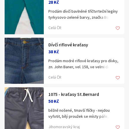
28 Kč
68
Prodám dívčí bavlněné tříčtvrteční legíny
Zobrazit vše
tyrkysovo-zelené barvy, značka Bon Prix,
vel. 152/158. Osobní odběr v okolí
Celá ČR
Uherského Brodu, jinak poštou nebo
kurýrem.
Dívčí riflové kraťasy
38 Kč
Prodám modré riflové kraťasy pro dívky,
zn. John Baner, vel. 158, ve velmi dobrém
stavu. Osobní odběr v okolí Uherského
Celá ČR
Brodu, jinak pošta, kurýr.
1075 - kraťasy St.Bernard
50 Kč
běžně nošené, tmavší flíčky - nejdou
vyfotit, bílý proužek se místy páře, pas
2x29-40cm
Jihomoravský kraj