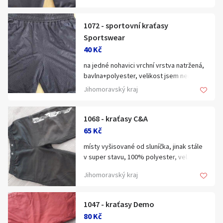
1072 - sportovní kraťasy
Sportswear
40 Kč
na jedné nohavici vrchní vrstva natržená,
bavlna+polyester, velikost jsem nenašla,
pas 2x34-46cm
Jihomoravský kraj
1068 - kraťasy C&A
65 Kč
místy vyšisované od sluníčka, jinak stále
v super stavu, 100% polyester, vel.134
Jihomoravský kraj
1047 - kraťasy Demo
80 Kč