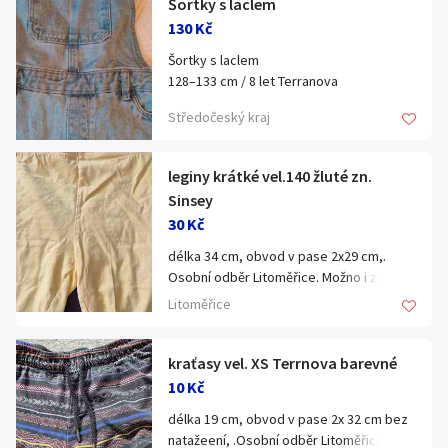
Šortky s laclem
Klíčové slovo:
Neuvedeno
Km
130 Kč
Lokalita:
Neuvedeno
Šortky s laclem
128–133 cm / 8 let Terranova
https://www.vinted.cz/items/5499185577
Středočeský kraj
Celá ČR
-sortky-s-laclem
Hlavní město Praha
Ráno
Večer
leginy krátké vel.140 žluté zn.
Jihočeský kraj
Sinsey
E-mail
Jihomoravský kraj
30 Kč
délka 34 cm, obvod v pase 2x29 cm,.
Zobrazit všechny regiony
Osobní odběr Litoměřice. Možno i zaslat
za poplatek
Litoměřice
Souhlasím s personalizací nabídek, zasíláním
Stáří inzerátu
marketingových materiálů a upozornění.
kraťasy vel. XS Terrnova barevné
10 Kč
délka 19 cm, obvod v pase 2x 32 cm bez
natažeení, .Osobní odběr Litoměřice.