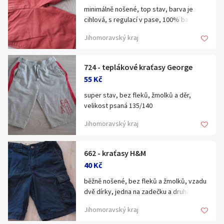
minimálně nošené, top stav, barva je
cihlová, s regulací v pase, 100% bavlna,
vel.146
Jihomoravský kraj
724 - teplákové kraťasy George
55 Kč
super stav, bez fleků, žmolků a děr,
velikost psaná 135/140
Jihomoravský kraj
662 - kraťasy H&M
40 Kč
běžně nošené, bez fleků a žmolků, vzadu
dvě dírky, jedna na zadečku a druhá na
nohavici, regulace v pase, vel.146
Jihomoravský kraj