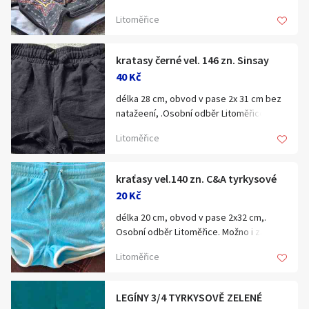
Hledat v textu
Možno i zaslat za poplatek
Litoměřice
kratasy černé vel. 146 zn. Sinsay
40 Kč
Nabídka/poptávka
délka 28 cm, obvod v pase 2x 31 cm bez
natažeení, .Osobní odběr Litoměřice.
Možno i zaslat za poplatek
Litoměřice
kraťasy vel.140 zn. C&A tyrkysové
20 Kč
Velikost (věk, výška dítěte)
délka 20 cm, obvod v pase 2x32 cm,.
Osobní odběr Litoměřice. Možno i zaslat
za poplatek
50
Litoměřice
56
62
LEGÍNY 3/4 TYRKYSOVĚ ZELENÉ