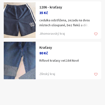
1206 - kraťasy
35 Kč
cedulka odstřižena, zezadu na dvou
místech ošoupané, bez fleků a děr, pas
2x25-34cm, CD 33cm, VD 12,5cm
Jihomoravský kraj
Kraťasy
80 Kč
Riflové kraťasy vel.164 Nové
Zlínský kraj