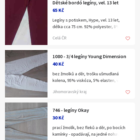
Dětské bordó legíny, vel. 13 let
Klíčové slovo:
Neuvedeno
Km
65 Kč
Lokalita:
Neuvedeno
Legíny s potiskem, Hype, vel. 13 let,
délka cca 75 cm. 92% polyester, 8%
elastan. Potisk dole na noze jen maličko
Celá ČR
Celá ČR
popraskaný, viz foto.
Hlavní město Praha
Ráno
Večer
1080 - 3/4 legíny Young Dimension
Jihočeský kraj
40 Kč
E-mail
Jihomoravský kraj
bez žmolků a děr, trošku ušmudlaná
Zobrazit všechny regiony
kolena, 95% viskóza, 5% elasten, vel.146
Jihomoravský kraj
Souhlasím s personalizací nabídek, zasíláním
Stáří inzerátu
marketingových materiálů a upozornění.
746 - legíny Okay
30 Kč
prací žmolík, bez fleků a děr, po bocích
kamínky - opadávají, na jedné nohavici