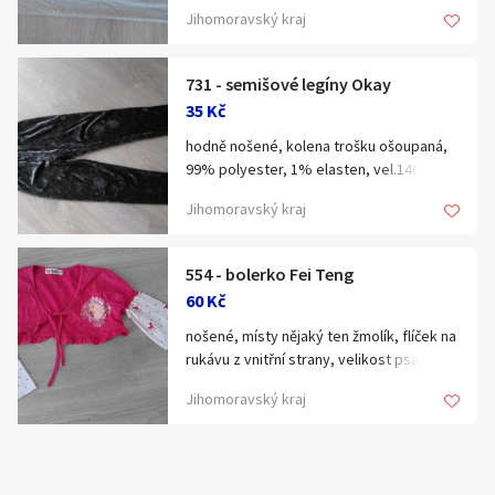
více, na doma ještě super, vel.140
Hledat v textu
Jihomoravský kraj
731 - semišové legíny Okay
35 Kč
hodně nošené, kolena trošku ošoupaná,
Nabídka/poptávka
99% polyester, 1% elasten, vel.140
Jihomoravský kraj
554 - bolerko Fei Teng
60 Kč
nošené, místy nějaký ten žmolík, flíček na
Velikost (věk, výška dítěte)
rukávu z vnitřní strany, velikost psaná
140-146
50
Jihomoravský kraj
56
62