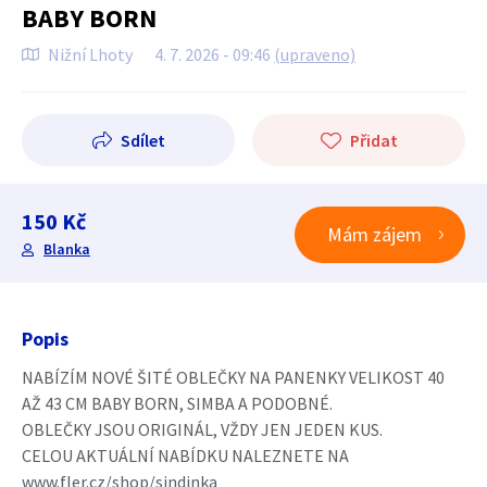
BABY BORN
Nižní Lhoty
4. 7. 2026 - 09:46
(upraveno)
Sdílet
Přidat
150 Kč
Mám zájem
Blanka
Popis
NABÍZÍM NOVÉ ŠITÉ OBLEČKY NA PANENKY VELIKOST 40
AŽ 43 CM BABY BORN, SIMBA A PODOBNÉ.
OBLEČKY JSOU ORIGINÁL, VŽDY JEN JEDEN KUS.
CELOU AKTUÁLNÍ NABÍDKU NALEZNETE NA
www.fler.cz/shop/sindinka