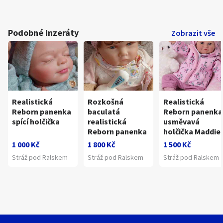
Podobné inzeráty
Zobrazit vše
Realistická
Rozkošná
Realistická
Reborn panenka
baculatá
Reborn panenka
spící holčička
realistická
usměvavá
Reborn panenka
holčička Maddie
1 000 Kč
1 800 Kč
1 500 Kč
Stráž pod Ralskem
Stráž pod Ralskem
Stráž pod Ralskem