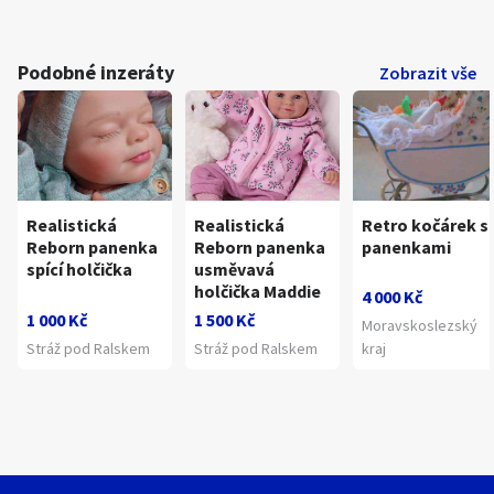
Podobné inzeráty
Zobrazit vše
Realistická
Realistická
Retro kočárek s
Reborn panenka
Reborn panenka
panenkami
spící holčička
usměvavá
holčička Maddie
4 000 Kč
1 000 Kč
1 500 Kč
Moravskoslezský
Stráž pod Ralskem
Stráž pod Ralskem
kraj