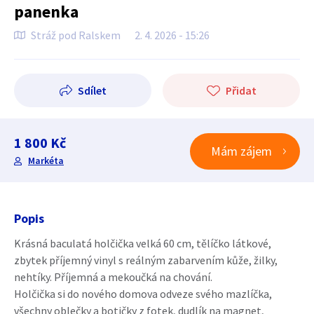
panenka
Stráž pod Ralskem
2. 4. 2026 - 15:26
Sdílet
Přidat
1 800 Kč
Mám zájem
Markéta
Popis
Krásná baculatá holčička velká 60 cm, tělíčko látkové,
zbytek příjemný vinyl s reálným zabarvením kůže, žilky,
nehtíky. Příjemná a mekoučká na chování.
Holčička si do nového domova odveze svého mazlíčka,
všechny oblečky a botičky z fotek, dudlík na magnet,