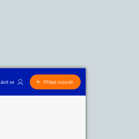
a
Zvířata
0
/
2000
Nahlásit
0
/
1000
lásit se
Přidat inzerát
obby
Sběratelství
ní
Ostatní