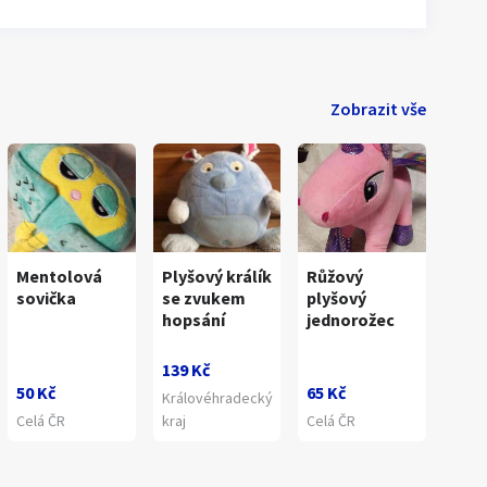
Zobrazit vše
Mentolová
Plyšový králík
Růžový
sovička
se zvukem
plyšový
hopsání
jednorožec
139 Kč
50 Kč
65 Kč
Královéhradecký
Celá ČR
kraj
Celá ČR
1
/
1