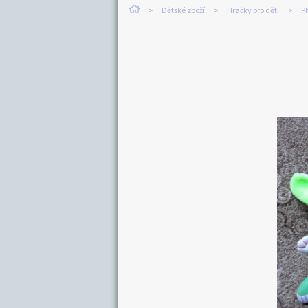
Dětské zboží
Hračky pro děti
P