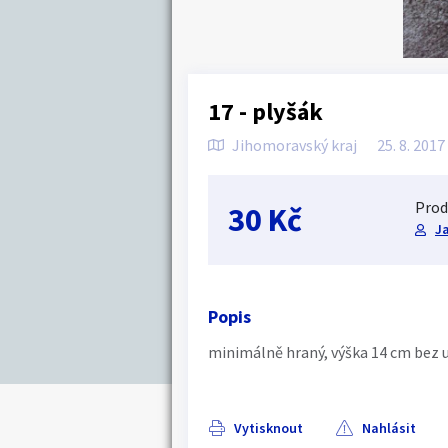
17 - plyšák
Jihomoravský kraj
25. 8. 2017
Prod
30 Kč
J
Popis
minimálně hraný, výška 14 cm bez u
Vytisknout
Nahlásit