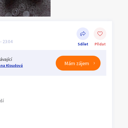
 - 23:04
Sdílet
Přidat
ávající
Mám zájem
ana Kloudová
Sdílet na Facebooku
ší