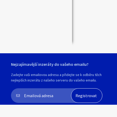
Nejzajímavější inzeráty do vašeho emailu?
Zadejte vaši emailovou adresu a přidejte se k odběru těch
nejlepších inzerátu z našeho serveru do vašeho emailu.
Souhlasím s
personalizací nabídek, zasíláním
marketingových materiálů a upozornění
.