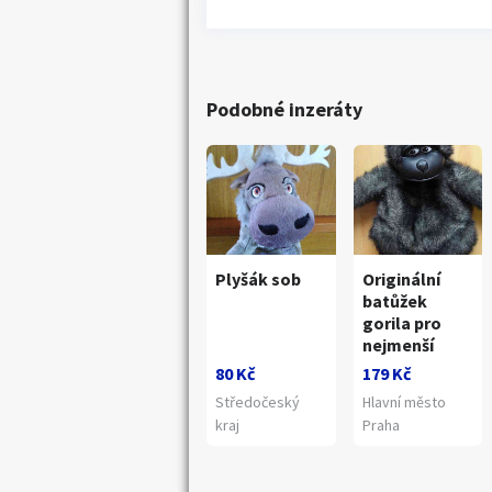
Podobné inzeráty
Plyšák sob
Originální
batůžek
gorila pro
nejmenší
80 Kč
179 Kč
Středočeský
Hlavní město
kraj
Praha
Náhledy