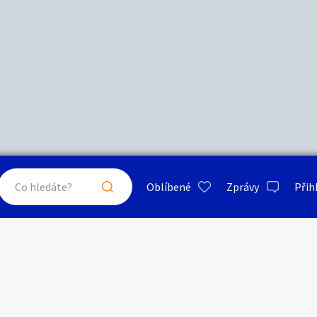
zerát
vá
ty a bydlení
Seznamka
Erotik
i zprávu
Oblíbené
Zprávy
Přih
je a nářadí
PC a elektro
Sport a h
 a doplňky
Kultura
Cestová
právu