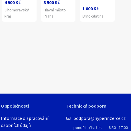
4 900 Kč
3 500 Kč
1 000 Kč
Jihomoravský
Hlavní město
kraj
Praha
Brno-Slatina
1
/
3
O společnosti
Technická podpora
Informace o zpracování
podpora@hyperinzerce.cz
osobních údajů
pondělí - čtvrtek
8:30 - 17:00