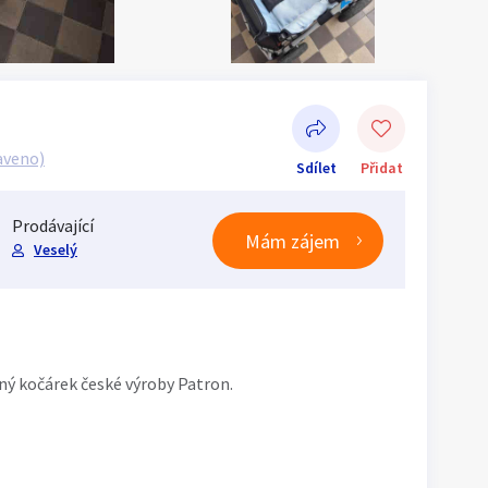
aveno)
Sdílet
Přidat
Prodávající
Mám zájem
Veselý
Sdílet na Facebooku
ý kočárek české výroby Patron.