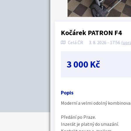
Kočárek PATRON F4
Celá ČR
3. 8. 2026 - 17:56
(upr
3 000 Kč
Popis
Moderní a velmi odolný kombinovan
Předání po Praze.
Inzerát je platný do smazání.