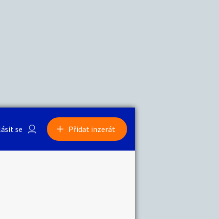
a
Zvířata
0
/
2000
Nahlásit
0
/
1000
lásit se
Přidat inzerát
obby
Sběratelství
ní
Ostatní