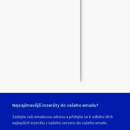
Zavřít
Nejzajímavější inzeráty do vašeho emailu?
Zadejte vaši emailovou adresu a přidejte se k odběru těch
nejlepších inzerátu z našeho serveru do vašeho emailu.