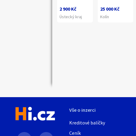
2 900 Kč
25 000 Kč
Ústecký kraj
Kolín
Náhledy
Vše o inzerci
Kreditové balíčky
Ceník