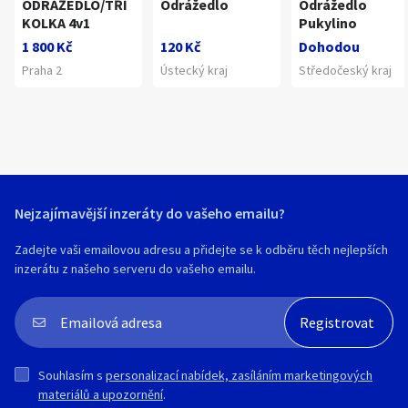
ODRÁŽEDLO/TŘÍ
Odrážedlo
Odrážedlo
KOLKA 4v1
Pukylino
1 800 Kč
120 Kč
Dohodou
Praha 2
Ústecký kraj
Středočeský kraj
Nejzajímavější inzeráty do vašeho emailu?
Zadejte vaši emailovou adresu a přidejte se k odběru těch nejlepších
inzerátu z našeho serveru do vašeho emailu.
Souhlasím s
personalizací nabídek, zasíláním marketingových
materiálů a upozornění
.