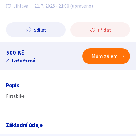
Jihlava
21. 7. 2026 - 21:00
(upraveno)
Sdílet
Přidat
500 Kč
Mám zájem
Iveta Veselá
Popis
Firstbike
Základní údaje