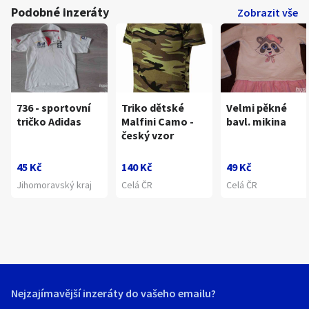
Podobné inzeráty
Zobrazit vše
736 - sportovní
Triko dětské
Velmi pěkné
tričko Adidas
Malfini Camo -
bavl. mikina
český vzor
45 Kč
140 Kč
49 Kč
Jihomoravský kraj
Celá ČR
Celá ČR
Nejzajímavější inzeráty do vašeho emailu?