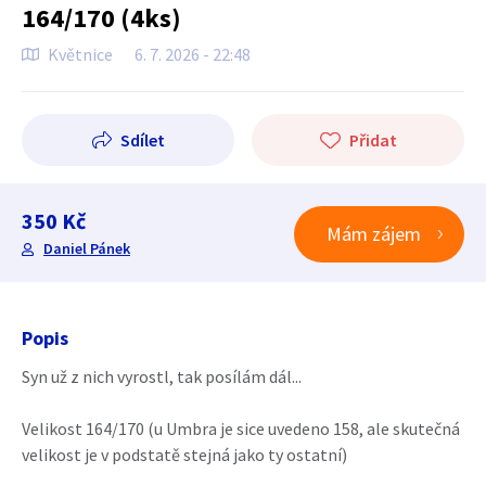
164/170 (4ks)
Květnice
6. 7. 2026 - 22:48
Sdílet
Přidat
350 Kč
Mám zájem
Daniel Pánek
Popis
Syn už z nich vyrostl, tak posílám dál...
Velikost 164/170 (u Umbra je sice uvedeno 158, ale skutečná
velikost je v podstatě stejná jako ty ostatní)