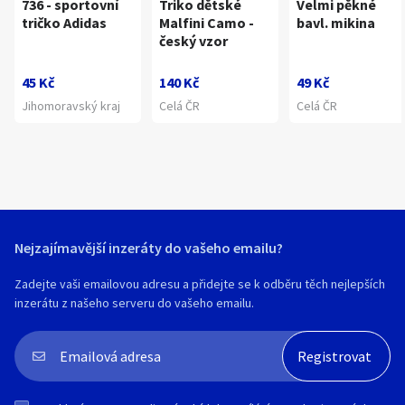
736 - sportovní
Triko dětské
Velmi pěkné
tričko Adidas
Malfini Camo -
bavl. mikina
český vzor
45 Kč
140 Kč
49 Kč
Jihomoravský kraj
Celá ČR
Celá ČR
Nejzajímavější inzeráty do vašeho emailu?
Zadejte vaši emailovou adresu a přidejte se k odběru těch nejlepších
inzerátu z našeho serveru do vašeho emailu.