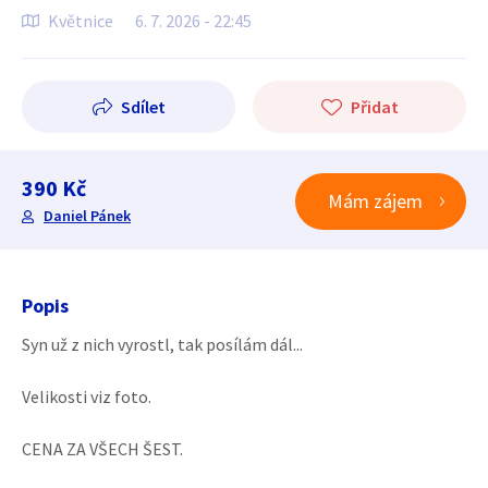
Květnice
6. 7. 2026 - 22:45
Sdílet
Přidat
390 Kč
Mám zájem
Daniel Pánek
Popis
Syn už z nich vyrostl, tak posílám dál...
Velikosti viz foto.
CENA ZA VŠECH ŠEST.