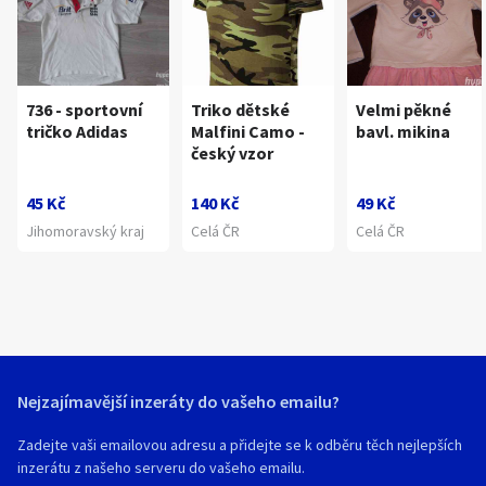
736 - sportovní
Triko dětské
Velmi pěkné
tričko Adidas
Malfini Camo -
bavl. mikina
český vzor
45 Kč
140 Kč
49 Kč
Jihomoravský kraj
Celá ČR
Celá ČR
Nejzajímavější inzeráty do vašeho emailu?
Zadejte vaši emailovou adresu a přidejte se k odběru těch nejlepších
inzerátu z našeho serveru do vašeho emailu.