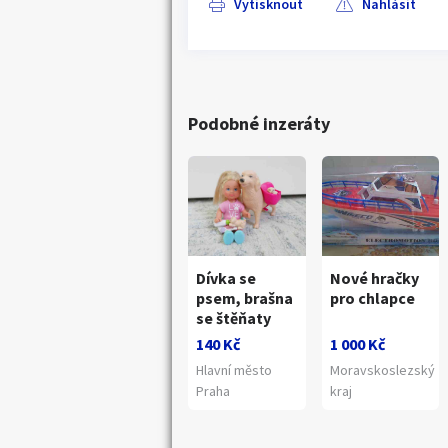
Vytisknout
Nahlásit
Podobné inzeráty
Dívka se
Nové hračky
psem, brašna
pro chlapce
se štěňaty
140 Kč
1 000 Kč
Hlavní město
Moravskoslezský
Praha
kraj