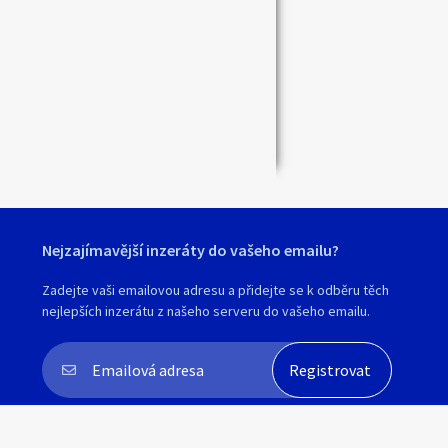
Zavřít
Nejzajímavější inzeráty do vašeho emailu?
Zadejte vaši emailovou adresu a přidejte se k odběru těch
nejlepších inzerátu z našeho serveru do vašeho emailu.
Souhlasím s
personalizací nabídek, zasíláním