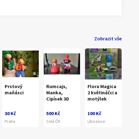
Zobrazit vše
Prstový
Rumcajs,
Flora Magica
maňásci
Manka,
2 květináčci a
Cipísek 3D
motýlek
30 Kč
500 Kč
100 Kč
Praha
Celá ČR
Líbeznice