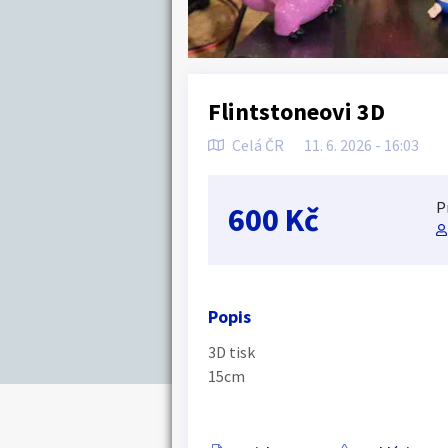
Flintstoneovi 3D
Celá ČR
11. 6. 2026 - 16:03
P
600 Kč
Popis
3D tisk
15cm