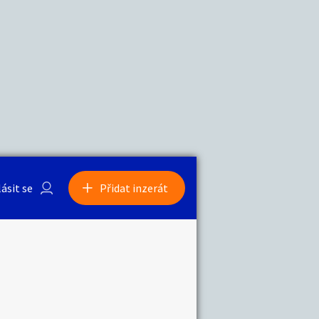
a
Zvířata
0
/
2000
Nahlásit
0
/
1000
lásit se
Přidat inzerát
obby
Sběratelství
ní
Ostatní