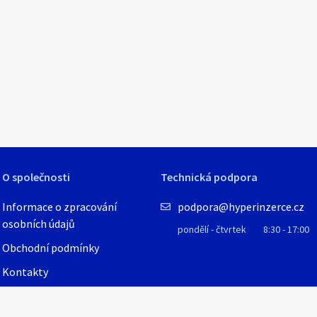
1
/
1
O společnosti
Technická podpora
Informace o zpracování
podpora@hyperinzerce.cz
osobních údajů
pondělí - čtvrtek
8:30 - 17:00
Obchodní podmínky
Kontakty