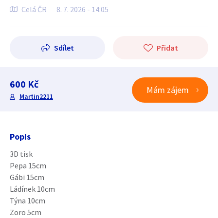
Celá ČR
8. 7. 2026 - 14:05
Sdílet
Přidat
600 Kč
Mám zájem
Martin2211
Popis
3D tisk
Pepa 15cm
Gábi 15cm
Ládínek 10cm
Týna 10cm
Zoro 5cm