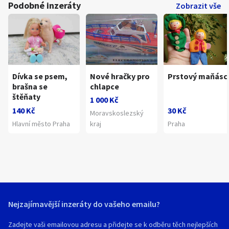
Podobné inzeráty
Zobrazit vše
Dívka se psem,
Nové hračky pro
Prstový maňásc
brašna se
chlapce
štěňaty
1 000 Kč
140 Kč
30 Kč
Moravskoslezský
Hlavní město Praha
kraj
Praha
Nejzajímavější inzeráty do vašeho emailu?
Zadejte vaši emailovou adresu a přidejte se k odběru těch nejlepších