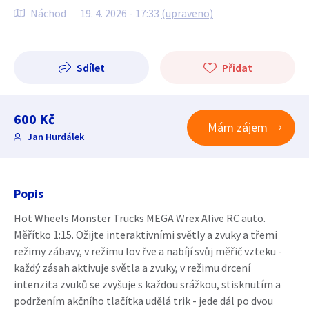
Náchod
19. 4. 2026 - 17:33
(upraveno)
Sdílet
Přidat
600 Kč
Mám zájem
Jan Hurdálek
Popis
Hot Wheels Monster Trucks MEGA Wrex Alive RC auto.
Měřítko 1:15. Ožijte interaktivními světly a zvuky a třemi
režimy zábavy, v režimu lov řve a nabíjí svůj měřič vzteku -
každý zásah aktivuje světla a zvuky, v režimu drcení
intenzita zvuků se zvyšuje s každou srážkou, stisknutím a
podržením akčního tlačítka udělá trik - jede dál po dvou